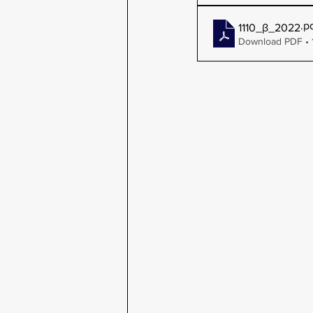
.p
1110_β_2022
Download PDF •