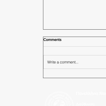
Comments
Write a comment...
Π.Ν.Ο. Φωνάζει ο κλέφτης να
φοβηθεί ο νοικοκύρης!
Πανελλήνια Να
Διεύθυνση: