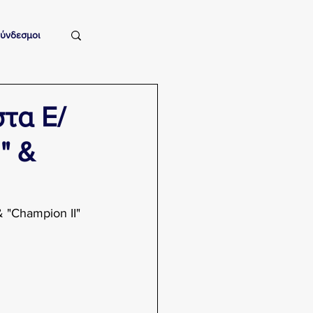
ύνδεσμοι
τα Ε/
" &
 "Champion II" 