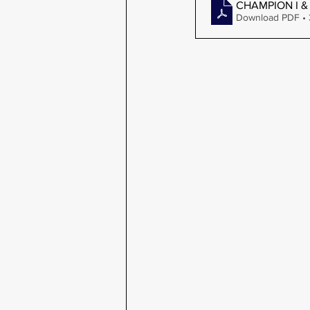
CHAMPION I & 
Download PDF •