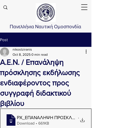
Πανελλήνια Ναυτική Ομοσπονδία
Post
nikostziranis
Oct 8, 2025
0 min read
Α.Ε.Ν. / Επανάληψη
πρόσκλησης εκδήλωσης
ενδιαφέροντος προς
συγγραφή διδακτικού
βιβλίου
.
ΡΧ_ΕΠΑΝΑΛΗΨΗ ΠΡΟΣΚΛΗΣΗΣ ΕΚΔΗΛΩΣΗΣ ΕΝΔΙΑΦ
Download • 661KB