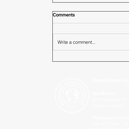
Comments
Write a comment...
Α.Ε.Ν. Κρήτης /
Επαναπροκήρυξη για την
πρόσληψη Έκτακτου
Πανελλήνια Να
Εκπαιδευτικού Προσωπικού….
Διεύθυνση:
Ακτή Μιαούλη 47 - 
Μέγαρο Λιβανού
Τηλέφωνα επικοιν
210 4292 958
,
210