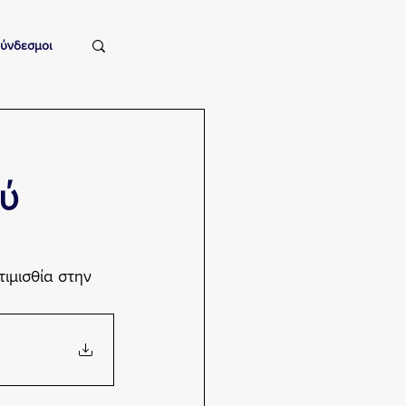
ύνδεσμοι
ύ
ιμισθία στην 