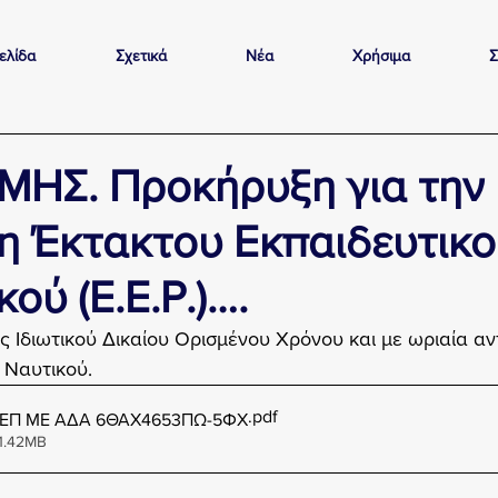
ελίδα
Σχετικά
Νέα
Χρήσιμα
Σ
ΥΜΗΣ. Προκήρυξη για την
 Έκτακτου Εκπαιδευτικο
ού (Ε.Ε.Ρ.)….
ς Ιδιωτικού Δικαίου Ορισμένου Χρόνου και με ωριαία αντ
 Ναυτικού.
.pdf
ΕΠ ΜΕ ΑΔΑ 6ΘΑΧ4653ΠΩ-5ΦΧ
1.42MB