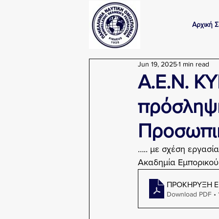
Αρχική Σ
Jun 19, 2025
1 min read
Α.Ε.Ν. Κ
πρόσληψη
Προσωπικ
….. με σχέση εργασία
Ακαδημία Εμπορικού
ΠΡΟΚΗΡΥΞΗ Ε
Download PDF • 