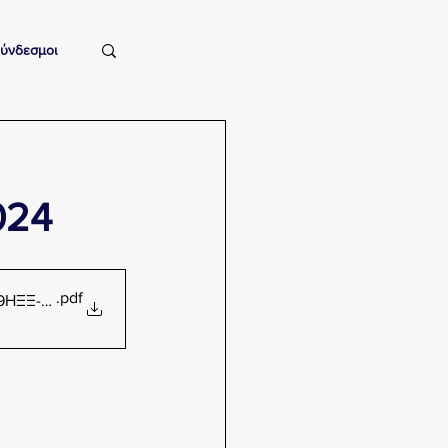
ύνδεσμοι
024
.pdf
69ΗΞΞ-Ω44