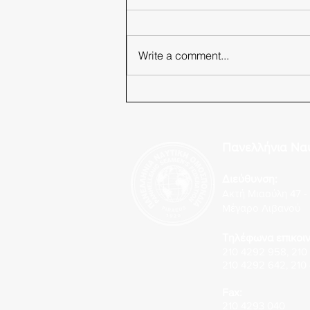
Write a comment...
Π.Ν.Ο. Φωνάζει ο κλέφτης να
φοβηθεί ο νοικοκύρης!
Πανελλήνια Να
Διεύθυνση:
Ακτή Μιαούλη 47 - 
Μέγαρο Λιβανού
Τηλέφωνα επικοιν
210 4292 958
,
210
210 4292 642
,
210
Fax:
210 4293 040