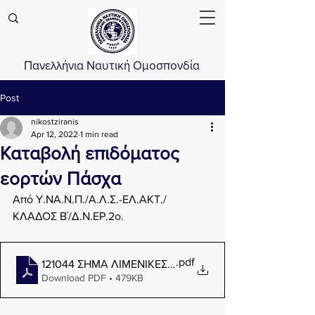
Πανελλήνια Ναυτική Ομοσπονδία
Post
nikostziranis
Apr 12, 2022
1 min read
Καταβολή επιδόματος
εορτών Πάσχα
Από Υ.ΝΑ.Ν.Π./Α.Λ.Σ.-ΕΛ.ΑΚΤ./
ΚΛΑΔΟΣ Β΄/Δ.Ν.ΕΡ.2ο.  
.pdf
121044 ΣΗΜΑ ΛΙΜΕΝΙΚΕΣ ΑΡΧΕΣ - ΚΑΤΑΒΟΛΗ ΔΩΡΟΥ
Download PDF • 479KB