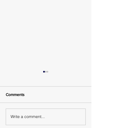
Comments
Π.Ν.Ο. Καταγγελία
Write a comment...
Ανακοίνωση των
Ναυτεργατικών