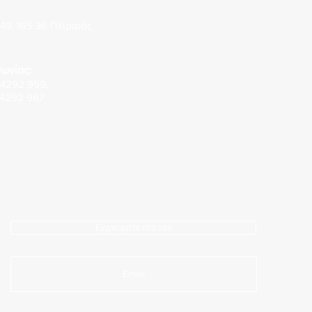
49, 185 36 Πειραιάς
ωνίας:
 4292 959
,
 4292 967
Εγγραφείτε στο site