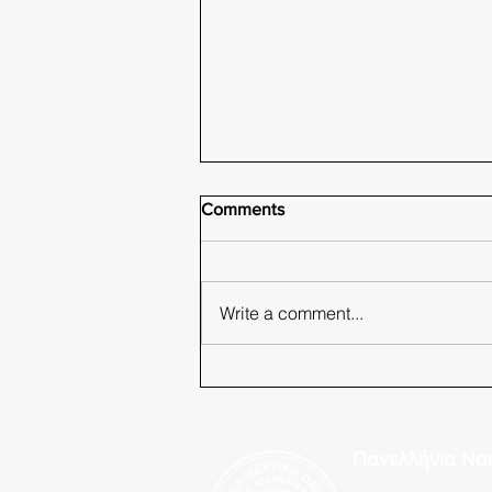
Comments
Write a comment...
Πυραυλικό κτύπημα στα
στενά του Ορμούζ
Πανελλήνια Να