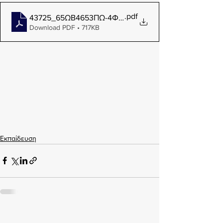
.pdf
43725_65ΩΒ4653ΠΩ-4Φ7-2
Download PDF • 717KB
Εκπαίδευση