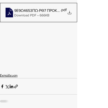
.pdf
9Ε9Ω4653ΠΩ-ΡΘ7 ΠΡΟΚΗΡΥΞΗ
Download PDF • 666KB
Εκπαίδευση