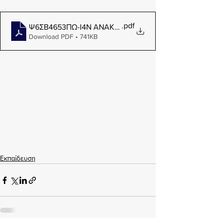
.pdf
Ψ6ΣΒ4653ΠΩ-Ι4Ν ΑΝΑΚΟΙΝΩΣΗ ΠΡΟΣΛΗΨΗΣ
Download PDF • 741KB
Εκπαίδευση