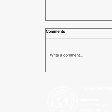
Comments
Write a comment...
Α.Ε.Ν. Κρήτης /
Επαναπροκήρυξη για την
πρόσληψη Έκτακτου
Πανελλήνια Να
Εκπαιδευτικού Προσωπικού….
Διεύθυνση:
Ακτή Μιαούλη 47 - 
Μέγαρο Λιβανού