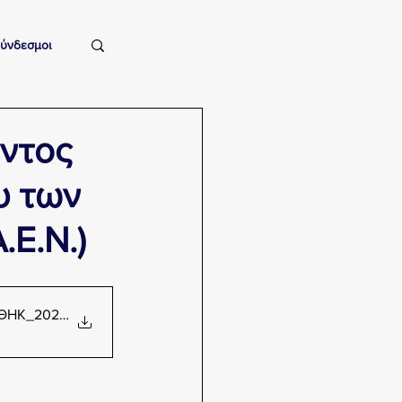
ύνδεσμοι
ντος
υ των
.Ε.Ν.)
ΘΗΚ_2024_ΨΓΡ84653ΠΩ-ΗΣΓ_signed