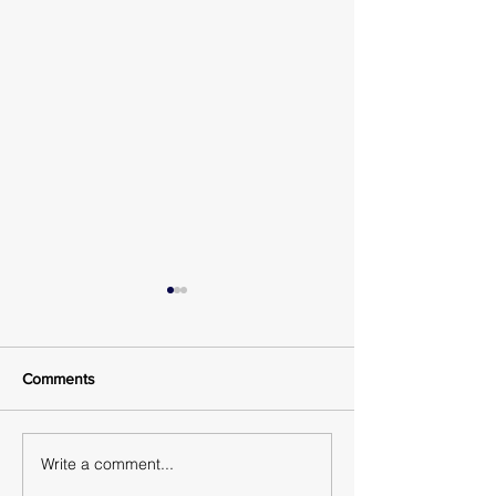
Comments
Write a comment...
Ενημέρωση σχετικά με
Α.Ε.Ν. ΥΔΡΑΣ /