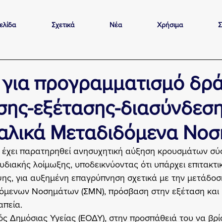
ελίδα
Σχετικά
Νέα
Χρήσιμα
Σ
για προγραμματισμό δρ
ης-εξέτασης-διασύνδεση
αλικά Μεταδιδόμενα Νο
, έχει παρατηρηθεί ανησυχητική αύξηση κρουσμάτων σύφ
υδιακής λοίμωξης, υποδεικνύοντας ότι υπάρχει επιτακτι
ης, για αυξημένη επαγρύπνηση σχετικά με την μετάδοσ
όμενων Νοσημάτων (ΣΜΝ), πρόσβαση στην εξέταση και 
απεία.
ς Δημόσιας Υγείας (ΕΟΔΥ), στην προσπάθειά του να βρίσ