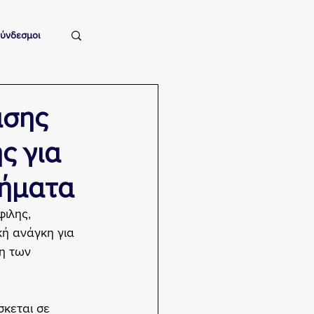
ύνδεσμοι
άσης
ς για
σήματα
ιλης, 
κή ανάγκη για 
η των 
κεται σε 