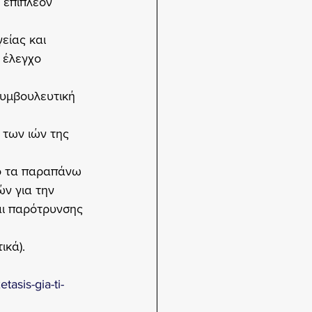
 επιπλέον 
είας και 
 έλεγχο 
υμβουλευτική 
 των ιών της 
ό τα παραπάνω 
ν για την 
ι παρότρυνσης 
ικά).
tasis-gia-ti-