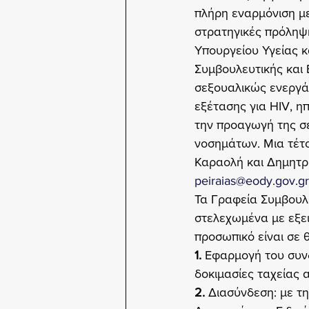
πλήρη εναρμόνιση με
στρατηγικές πρόληψη
Υπουργείου Υγείας κ
Συμβουλευτικής και Ε
σεξουαλικώς ενεργά
εξέτασης για HIV, η
την προαγωγή της σ
νοσημάτων. Μια τέτο
Καραολή και Δημητρίο
peiraias@eody.gov.gr
Τα Γραφεία Συμβουλε
στελεχωμένα με εξειδ
προσωπικό είναι σε 
1.
 Εφαρμογή του συνδ
δοκιμασίες ταχείας α
2.
 Διασύνδεση: με τ