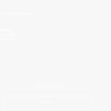
49, 185 36 Πειραιάς
ωνίας:
 4292 959
,
 4292 967
Εγγραφείτε στο site