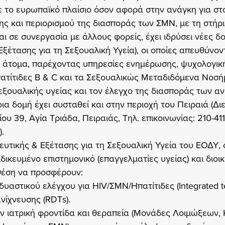
 το ευρωπαϊκό πλαίσιο όσον αφορά στην ανάγκη για στ
ς και περιορισμού της διασποράς των ΣΜΝ, με τη στήρι
αι σε συνεργασία με άλλους φορείς, έχει ιδρύσει νέες δ
ξέτασης για τη Σεξουαλική Υγεία), οι οποίες απευθύνοντ
 άτομα, παρέχοντας υπηρεσίες ενημέρωσης, ψυχολογική
πατίτιδες Β & C και τα Σεξουαλικώς Μεταδιδόμενα Νοσή
εξουαλικής υγείας και τον έλεγχο της διασποράς των α
ια δομή έχει συσταθεί και στην περιοχή του Πειραιά (Δι
υ 39, Αγία Τριάδα, Πειραιάς, Τηλ. επικοινωνίας: 210-41
).
υτικής & Εξέτασης για τη Σεξουαλική Υγεία του ΕΟΔΥ, 
ικευμένο επιστημονικό (επαγγελματίες υγείας) και διοικ
θέση να προσφέρουν:
υαστικού ελέγχου για HIV/ΣΜΝ/Ηπατίτιδες (Integrated te
νίχνευσης (RDTs).
ην ιατρική φροντίδα και θεραπεία (Μονάδες Λοιμώξεων, 