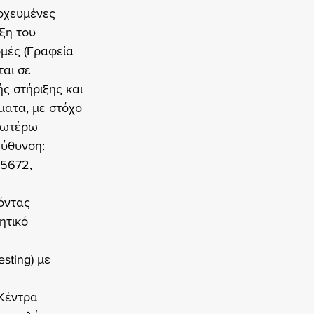
οχευμένες 
ξη του 
ομές (Γραφεία 
αι σε 
ς στήριξης και 
ματα, με στόχο 
νωτέρω 
εύθυνση: 
15672, 
όντας 
ητικό 
sting) με 
Κέντρα 