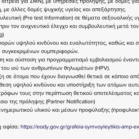
 Ιατρεία για ΣΜΝ), με υπηρεσίες πρόληψης, με δομές για
, με άλλες δομές ψυχικής υγείας και απεξάρτησης.
ευτική (Pre test Information) σε θέματα σεξουαλικής υγ
ιν τον ανιχνευτικό έλεγχο και συμβουλευτική μετά τον
g)
φορών υψηλού κινδύνου και ευαλωτότητας, καθώς και σ
ν συγκεκριμένων συμπεριφορών.
ση και σύσταση για προγραμματισμό εμβολιασμού έναντι
ι του ιού των ανθρωπίνων θηλωμάτων (HPV).
ξη σε άτομα που έχουν διαγνωσθεί θετικά σε κάποιο απ
θεση υψηλού κινδύνου και υποστήριξη των ατόμων αυτώ
ρόφων τους στην περίπτωση θετικού αποτελέσματος κα
σιο της πρόληψης (Partner Notification)
ενημερωτικού υλικού και μέσων προφύλαξης (προφυλακτ
 αφίσα: 
https://eody.gov.gr/grafeia-symvoyleytikis-amp-exe