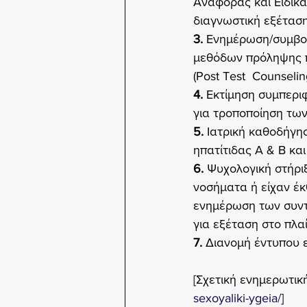
Αναφοράς και Ειδικά
διαγνωστική εξέταση
3.
 Ενημέρωση/συμβουλ
μεθόδων πρόληψης πρ
(Post Test  Counselin
4.
 Εκτίμηση συμπερι
για τροποποίηση τω
5.
 Ιατρική καθοδήγη
ηπατίτιδας Α & Β κα
6. 
Ψυχολογική στήρι
νοσήματα ή είχαν έκ
ενημέρωση των συντ
για εξέταση στο πλαί
7.
 Διανομή έντυπου 
[Σχετική ενημερωτική
sexoyaliki-ygeia/
]