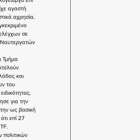
κογεώργο επί 
ίχε αγαστή 
στικά αχρησία.
γκεκριμένο 
ελέγχων σε 
ν Ναυτεργατών 
ι Τμήμα 
κτελούν 
λάδας και 
ν του 
ιδικότητας. 
σε για την 
την ως βασική 
τι επί 27 
ITF.
ν πολιτικών 