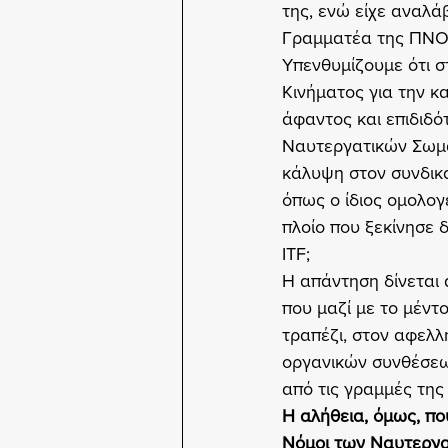
της, ενώ είχε αναλά
Γραμματέα της ΠΝΟ
Υπενθυμίζουμε ότι σ
Κινήματος για την κ
άφαντος και επιδιδ
Ναυτεργατικών Σωμ
κάλυψη στον συνδικα
όπως ο ίδιος ομολογ
πλοίο που ξεκίνησε 
ITF;
Η απάντηση δίνεται 
που μαζί με το μέντ
τραπέζι, στον αφελ
οργανικών συνθέσεων
από τις γραμμές της
Η αλήθεια, όμως, που
Νόμοι των Ναυτεργατ