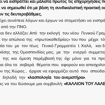
ζει να εισπράττει και μάλιστα πρώτος τις επιχορηγήσεις 
 να σημειωθεί ότι με βάση τη συνδικαλιστική πρακτική ο
ν τις δευτεροβάθμιες.
 έχει συνέπεια λόγων και έργων να σταματήσει να εισπράτ
ς από την ΠΝΟ.
και δεν αλλάζει: Από  την εκλογή  του νέου  Γενικού Γρ
 την απώλεια της  «πρωτοκαθεδρίας» του που  μέχρι  τότ
α του  με  τον τέως   Γενικό Γραμματέα  Ι. Χαλά,   και 
ράσης  της Ομοσπονδίας μας,  με  την   ενεργό  συμμετοχή
της  και  άμεση  παρέμβασή της  όχι  μόνο  για  τα  πρ
για όλα τα  σοβαρά  θέματα που  αφορούν και απασχολούν
 της Χώρας ,  άρχισε να εφαρμόζει αυτό  που  σπούδασ
  δηλαδή  την  
«λασπολογία  του ανεμιστήρα»
.
ας να του δώσουμε μια συμβουλή: 
«ΚΑΛΛΙΟΝ ΤΟΥ ΛΑΛΕΙ