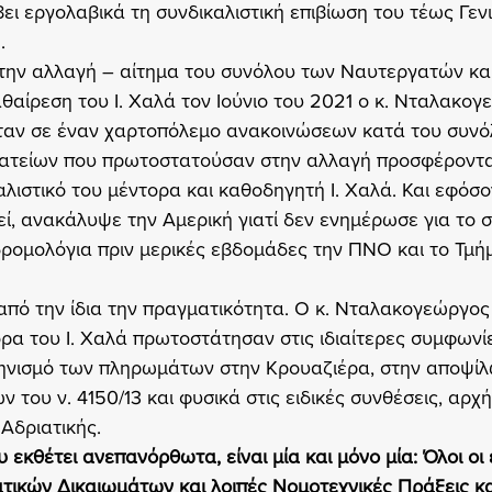
βει εργολαβικά τη συνδικαλιστική επιβίωση του τέως Γεν
.
την αλλαγή – αίτημα του συνόλου των Ναυτεργατών και
αθαίρεση του Ι. Χαλά τον Ιούνιο του 2021 ο κ. Νταλακογ
όταν σε έναν χαρτοπόλεμο ανακοινώσεων κατά του συνό
ατείων που πρωτοστατούσαν στην αλλαγή προσφέροντα
λιστικό του μέντορα και καθοδηγητή Ι. Χαλά. Και εφόσο
εί, ανακάλυψε την Αμερική γιατί δεν ενημέρωσε για το 
δρομολόγια πριν μερικές εβδομάδες την ΠΝΟ και το Τμή
από την ίδια την πραγματικότητα. Ο κ. Νταλακογεώργος
ορα του Ι. Χαλά πρωτοστάτησαν στις ιδιαίτερες συμφωνί
ληνισμό των πληρωμάτων στην Κρουαζιέρα, στην αποψί
 του ν. 4150/13 και φυσικά στις ειδικές συνθέσεις, αρχ
 Αδριατικής.
 εκθέτει ανεπανόρθωτα, είναι μία και μόνο μία: Όλοι οι
ικών Δικαιωμάτων και λοιπές Νομοτεχνικές Πράξεις καθ