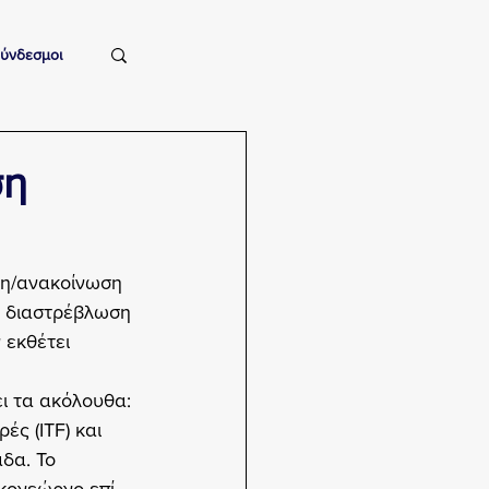
ύνδεσμοι
ση
ση/ανακοίνωση 
α διαστρέβλωση 
 εκθέτει 
ι τα ακόλουθα:
ς (ITF) και 
δα. Το 