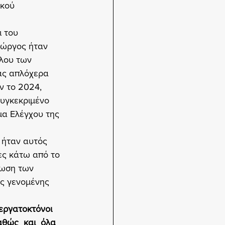
ικού 
 του 
εώργος ήταν 
λου των 
ς απλόχερα 
ν το 2024, 
συγκεκριμένο 
μα Ελέγχου της 
 ήταν αυτός 
ες κάτω από το 
λωση των 
ής γενομένης 
 εργατοκτόνοι 
ώς  και  όλα  