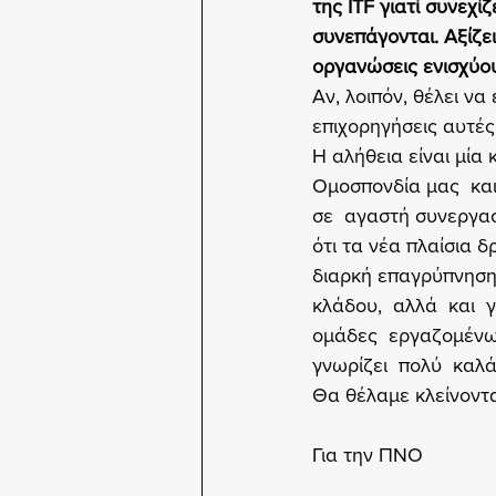
της ITF γιατί συνεχί
συνεπάγονται. Αξίζει
οργανώσεις ενισχύου
Αν, λοιπόν, θέλει να
επιχορηγήσεις αυτέ
Η αλήθεια είναι μία 
Ομοσπονδία μας  και
σε  αγαστή συνεργασί
ότι τα νέα πλαίσια δ
διαρκή επαγρύπνηση  
κλάδου,  αλλά  και  
ομάδες  εργαζομένων
γνωρίζει  πολύ  καλά
Θα θέλαμε κλείνοντ
Για την ΠΝΟ