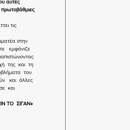
που αυτές 
ι πρωτοβάθμιες 
τει τις 
αμματέα στην 
ε   εμφάνιζε 
διαπιστώνοντας  
  της  και  τη 
οβλήματα  του 
   και  άλλες  
ε  και  
Ν ΤΟ  ΣΙΓΑΝ»