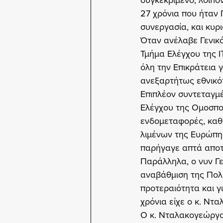
συγκεκριμένο, λοιπό
27 χρόνια που ήταν 
συνεργασία, και κυρ
Όταν ανέλαβε Γενικ
Τμήμα Ελέγχου της 
όλη την Επικράτεια 
ανεξαρτήτως εθνικό
Επιπλέον συντεταγμ
Ελέγχου της Ομοσπον
ενδομεταφορές, καθώ
λιμένων της Ευρώπη
παρήγαγε απτά αποτ
Παράλληλα, ο νυν Γ
αναβάθμιση της Πολι
προτεραιότητα και γ
χρόνια είχε ο κ. Ντα
Ο κ. Νταλακογεώργος