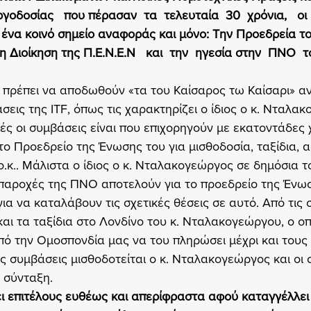
ργοδοσίας   που πέρασαν  τα  τελευταία  30  χρόνια,   οι
 ένα κοινό σημείο αναφοράς και μόνο: Την Προεδρεία τ
ιοίκηση της Π.Ε.Ν.Ε.Ν   και  την  ηγεσία στην  ΠΝΟ  το
ς πρέπει να αποδωθούν «τα του Καίσαρος τω Καίσαρι» αν
εις της ITF, όπως τις χαρακτηρίζει ο ίδιος ο κ. Νταλακ
ές οι συμβάσεις είναι που επιχορηγούν με εκατοντάδες 
 το Προεδρείο της Ένωσης του για μισθοδοσία, ταξίδια, 
ο.κ.. Μάλιστα ο ίδιος ο κ. Νταλακογεώργος σε δημόσια 
ι παροχές της ΠΝΟ αποτελούν για το προεδρείο της Ένω
για να καταλάβουν τις σχετικές θέσεις σε αυτό. Από τις 
αι τα ταξίδια στο Λονδίνο του κ. Νταλακογεώργου, ο οπ
από την Ομοσπονδία μας να του πληρώσει μέχρι και τους
ις συμβάσεις μισθοδοτείται ο κ. Νταλακογεώργος και οι 
ι σύνταξη.
ι επιτέλους ευθέως και απερίφραστα αφού καταγγέλλει 