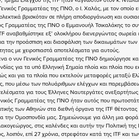
ν, Τμήμα Ελέγχου της ITF ήταν «άγνωστο» στον κ. Νταλα
Γενικός Γραμματέας της ΠΝΟ, ο Ι. Χαλάς, με τον οποίο ε
ιολεκτικά βρισκόταν σε πλήρη αποδιοργάνωση και ουσια
ός Γραμματέας της ΠΝΟ ο Εμμανουήλ Τσικαλάκης το συ
ITF αναβαθμίστηκε εξ’ ολοκλήρου διενεργώντας σωρεία 
για την προάσπιση και διασφάλιση των δικαιωμάτων τω
τητας με χειροπιαστά αποτελέσματα για αυτούς.
ένα ο νυν Γενικός Γραμματέας της ΠΝΟ δημιούργησε κα
δίας για τα υπό Ελληνική Σημαία πλοία και πλοία που ε
ς και για τα πλοία που εκτελούν μεταφορές μεταξύ Ελ
ς, που μέσω των πολυάριθμων ελέγχων και παρεμβάσεω
ελέσματα για τους Έλληνες Ναυτεργάτες ανεξαρτήτως ε
ενικός Γραμματέας της ΠΝΟ ήταν αυτός που πρωτοστάτη
τικής των Αθηνών στα διεθνή όργανα της ITF θέτοντας 
ια την Ομοσπονδία μας. Σημειώνουμε για άλλη μια φορά ό
λακογεώργος, στις καλένδες και αυτήν την Πολιτική της 
, λοιπόν, επί 27 χρόνια, στρεφόταν κατά της ITF και τω