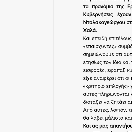
τα  προνόμια  της  Ε
Κυβερνήσεις   έχουν
Νταλακογεώργου στη Δ
Χαλά.
Και επειδή επιτέλου
«επαίσχυντες» συμβάσ
σημειώνουμε ότι αυτ
ετησίως τον ίδιο και
εισφορές, εφάπαξ κ.
είχε αναφέρει ότι ο
«κριτήριο επιλογής» 
αυτές πληρώνονται κ
διστάζει να ζητάει 
Από αυτές, λοιπόν, τ
θα λάβει μάλιστα κα
Και ας μας απαντήσε