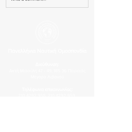
Ανακοίνωση των
Ναυτεργατικών
Σωματείων μελώ
Διοίκησης της Π.
Πανελλήνια Ναυτική Ομοσπονδία
Διεύθυνση:
Ακτή Μιαούλη 47 - 49, 185 36 Πειραιάς
Μέγαρο Λιβανού
Τηλέφωνα επικοινωνίας:
210 4292 958
,
210 4292 959
,
210 4292 642
,
210 4292 967
Fax:
210 4293 040
E-mail: