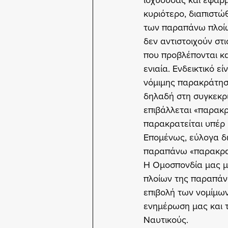
ισχύουσας και εφαρμ
κυριότερο, διαπιστώ
των παραπάνω πλοίων
δεν αντιστοιχούν στ
που προβλέπονται κα
ενιαία. Ενδεικτικό 
νόμιμης παρακράτησ
δηλαδή στη συγκεκρ
επιβάλλεται «παρακρ
παρακρατείται υπέρ
Επομένως, εύλογα δι
παραπάνω «παρακρατ
Η Ομοσπονδία μας μ
πλοίων της παραπάνω
επιβολή των νομίμω
ενημέρωση μας και 
Ναυτικούς.