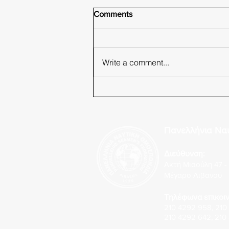
Comments
Write a comment...
Πυραυλικό κτύπημα στα
στενά του Ορμούζ
Πανελλήνια Να
Διεύθυνση:
Ακτή Μιαούλη 47 - 
Μέγαρο Λιβανού
Τηλέφωνα επικοιν
210 4292 958
,
210
210 4292 642
,
210