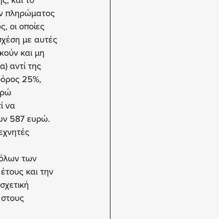
, και το 
ών πληρώματος 
, οι οποίες 
σχέση με αυτές 
κούν και μη 
) αντί της 
φόρος 25%, 
υρώ 
ί να 
ων 587 ευρώ. 
εχνητές 
όλων των 
έτους και την 
σχετική 
 στους 