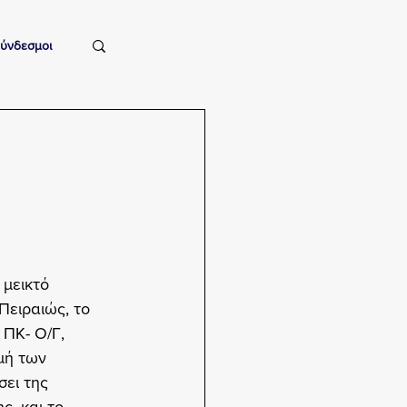
ύνδεσμοι
μεικτό 
Πειραιώς, το 
ΠΚ- Ο/Γ, 
μή των 
ει της 