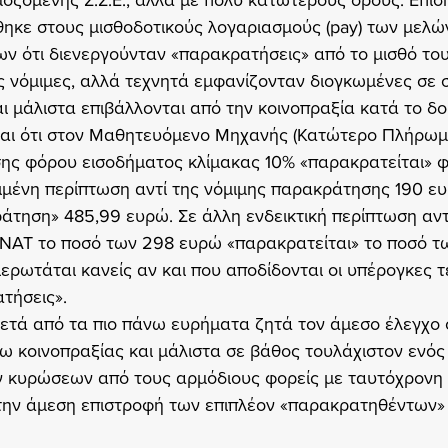
οζόμενης Σ.Σ.Ε., αλλά με πολύ κατώτερους όρους. Επίσης
θηκε στους μισθοδοτικούς λογαριασμούς (pay) των μελ
 ότι διενεργούνταν «παρακρατήσεις» από το μισθό τους
ις νόμιμες, αλλά τεχνητά εμφανίζονταν διογκωμένες σε 
ι μάλιστα επιβάλλονται από την κοινοπραξία κατά το δο
είναι ότι στον Μαθητευόμενο Μηχανής (Κατώτερο Πλήρωμα
ης φόρου εισοδήματος κλίμακας 10% «παρακρατείται» 
ιμένη περίπτωση αντί της νόμιμης παρακράτησης 190 ε
άτηση» 485,99 ευρώ. Σε άλλη ενδεικτική περίπτωση αντ
 ΝΑΤ το ποσό των 298 ευρώ «παρακρατείται» το ποσό τ
ερωτάται κανείς αν και που αποδίδονται οι υπέρογκες τ
ήσεις». 
ετά από τα πιο πάνω ευρήματα ζητά τον άμεσο έλεγχο 
 κοινοπραξίας και μάλιστα σε βάθος τουλάχιστον ενός 
ν κυρώσεων από τους αρμόδιους φορείς με ταυτόχρονη 
την άμεση επιστροφή των επιπλέον «παρακρατηθέντων»