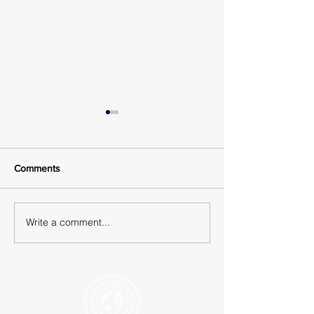
Comments
Π.Ν.Ο. Καταγγελία
Write a comment...
Ανακοίνωση των
Ναυτεργατικών
Σωματείων μελώ
Διοίκησης της Π.