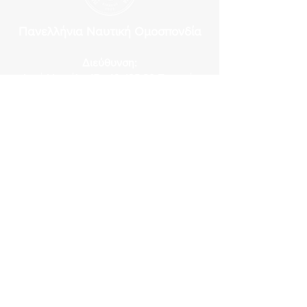
Πανελλήνια Ναυτική Ομοσπονδία
Διεύθυνση:
Ακτή Μιαούλη 47 - 49, 185 36 Πειραιάς
Μέγαρο Λιβανού
Τηλέφωνα επικοινωνίας:
210 4292 958
,
210 4292 959
,
210 4292 642
,
210 4292 967
Fax:
210 4293 040
E-mail:
gram@pno.gr