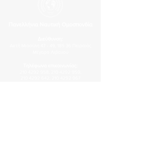
Πανελλήνια Ναυτική Ομοσπονδία
Διεύθυνση:
Ακτή Μιαούλη 47 - 49, 185 36 Πειραιάς
Μέγαρο Λιβανού
Τηλέφωνα επικοινωνίας:
210 4292 958
,
210 4292 959
,
210 4292 642
,
210 4292 967
Fax:
210 4293 040
E-mail:
gram@pno.gr