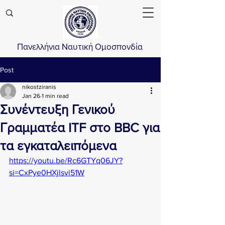
Πανελλήνια Ναυτική Ομοσπονδία
Post
nikostziranis
Jan 26
1 min read
Συνέντευξη Γενικού
Γραμματέα ITF στο BBC για
τα εγκαταλειπόμενα
https://youtu.be/Rc6GTYq06JY?
si=CxPye0HXjlsvi51W