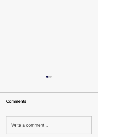
Comments
Write a comment...
Παροχή διευκρινήσεων
Αποδοχή τροποπ
εφαρμογής διατάξεων
επί του Τεχνικού