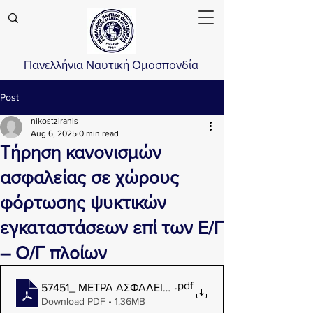
Πανελλήνια Ναυτική Ομοσπονδία
Post
nikostziranis
Aug 6, 2025
0 min read
Τήρηση κανονισμών
ασφαλείας σε χώρους
φόρτωσης ψυκτικών
εγκαταστάσεων επί των Ε/Γ
– Ο/Γ πλοίων
.pdf
57451_ ΜΕΤΡΑ ΑΣΦΑΛΕΙΑΣ ΣΕ ΧΩΡΟΥΣ ΓΚΑΡΑΖ ΕΓ-Ο
Download PDF • 1.36MB