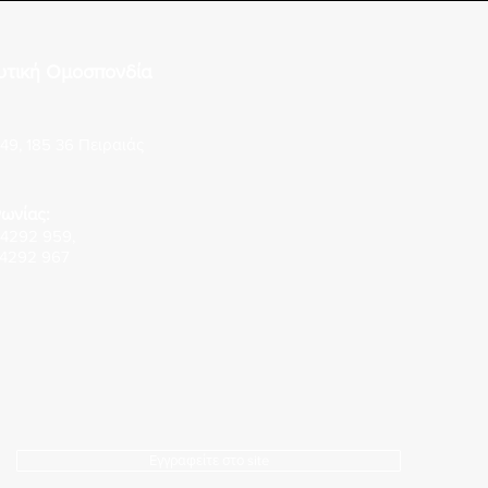
εφαρμογής διατάξεων του πδ
του 
3/2026
έλεγ
υτική Ομοσπονδία
Οξει
49, 185 36 Πειραιάς
ωνίας:
 4292 959
,
 4292 967
Εγγραφείτε στο site