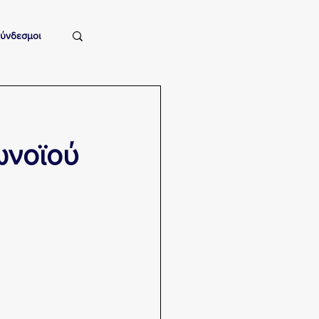
ύνδεσμοι
ωνοϊού