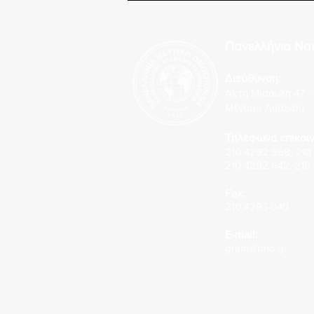
συνθήκες έντονων καιρικών
φαινομένων
Πανελλήνια Να
Διεύθυνση:
Ακτή Μιαούλη 47 - 
Μέγαρο Λιβανού
Τηλέφωνα επικοιν
210 4292 958
,
210
210 4292 642
,
210
Fax:
210 4293 040
E-mail:
gram@pno.gr