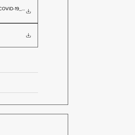
CΟVID-19_από 17.01