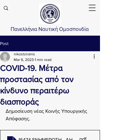
Πανελλήνια Ναυτική Ομοσπονδία
Post
nikostziranis
Mar 6, 2023
1 min read
COVID-19. Μέτρα
προστασίας από τον
κίνδυνο περαιτέρω
διασποράς
Δημοσίευση νέας Κοινής Υπουργικής 
Απόφασης.
.pdf
16474 ΕΝΗΜΕΡΩΣΗ - ΔΗΜΟΣΙΕΥΣΗ ΝΕΑΣ ΚΥΑ Β 1192_s