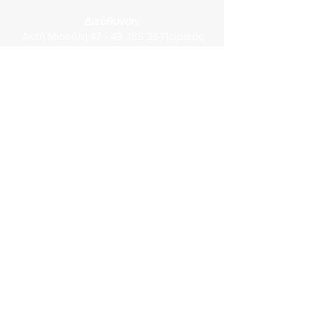
Διεύθυνση:
Ακτή Μιαούλη 47 - 49, 185 36 Πειραιάς
Μέγαρο Λιβανού
Τηλέφωνα επικοινωνίας:
210 4292 958
,
210 4292 959
,
210 4292 642
,
210 4292 967
Fax:
210 4293 040
E-mail:
gram@pno.gr