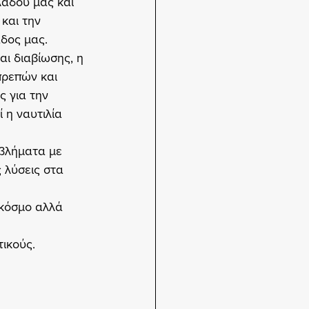
λάδου μας και 
και την 
δος μας.
ι διαβίωσης, η 
πρεπών και 
ς για την 
 η ναυτιλία 
οβλήματα με 
 λύσεις στα 
 κόσμο αλλά 
ικούς.