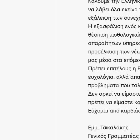
Καλούμε την Ελληνικ
να λάβει όλα εκείνα
εξάλειψη των συνεχ
Η εξασφάλιση ενός κ
θέσπιση μισθολογικώ
απαραίτητων υπηρεσι
προσέλκυση των νέων
μας μέσα στα επόμεν
Πρέπει επιτέλους η 
ευχολόγια, αλλά απα
προβλήματα που ταλ
Δεν αρκεί να είμαστ
πρέπει να είμαστε κ
Εύχομαι από καρδιάς
Εμμ. Τσικαλάκης
Γενικός Γραμματέα