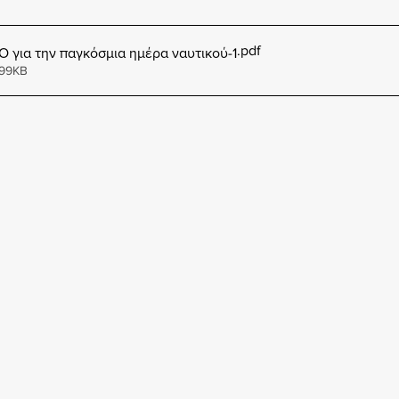
.pdf
 για την παγκόσμια ημέρα ναυτικού-1
 99KB