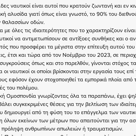
δες ναυτικοί είναι αυτοί που κρατούν ζωντανή και εν κιν
κή αλυσίδα γιατί όπως είναι γνωστό, το 90% του διεθνο
ν θαλασσίων οδών.
α με όλες τις ιδιαιτερότητες που το χαρακτηρίζουν είνα
υτικοί να αντιμετωπίσουν σε αντίξοες συνθήκες και ο α
τός που προσφέρει τα μέγιστα στην επίτευξη αυτού του
ις, έτσι και τώρα από τον Νοέμβριο του 2023, σε περιο
 συγκρούσεις όπως και στο παρελθόν, γίνονται στόχος τα
 οι ναυτικοί οι οποίοι βρίσκονται στην εργασία τους επί 
ους εφόσον έχουν στοχοποιηθεί τα εμπορικά πλοία από τ
ές του πολέμου.
κή Ομοσπονδία γνωρίζοντας όλα τα παραπάνω, έχει ψη
βάλει συγκεκριμένες θέσεις για την βελτίωση των ιδιαί
 δημιουργεί από τη φύση του το επάγγελμα των ναυτικ
 όλων εκείνων των μέτρων που απαιτούνται για την ασ
ν πρόληψη ανθρωπίνων απωλειών ή τραυματισμών.