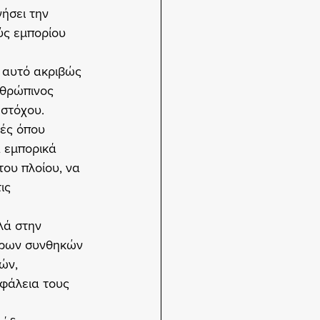
ήσει την 
ύς εμπορίου 
ι αυτό ακριβώς 
νθρώπινος 
 στόχου.
χές όπου 
 εμπορικά 
του πλοίου, να 
ις 
λά στην 
τερων συνθηκών 
ών, 
φάλεια τους 