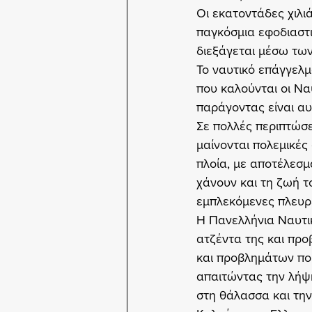
Οι εκατοντάδες χιλιά
παγκόσμια εφοδιαστι
διεξάγεται μέσω τω
Το ναυτικό επάγγελμ
που καλούνται οι Να
παράγοντας είναι αυ
Σε πολλές περιπτώσε
μαίνονται πολεμικές
πλοία, με αποτέλεσμα
χάνουν και τη ζωή τ
εμπλεκόμενες πλευρ
Η Πανελλήνια Ναυτι
ατζέντα της και προ
και προβλημάτων που
απαιτώντας την λήψη
στη θάλασσα και τη