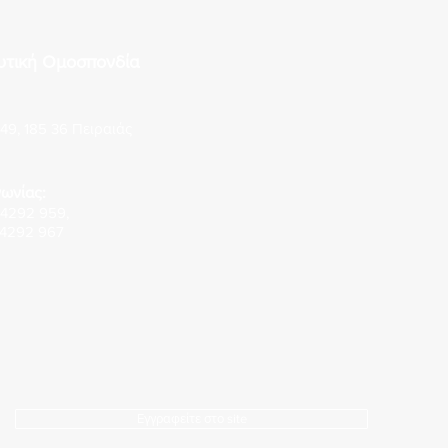
Ναυτεργατικών Σωματείων
για 
CHA
μελών της Διοίκησης της
υτική Ομοσπονδία
Π.Ν.Ο.
49, 185 36 Πειραιάς
ωνίας:
 4292 959
,
 4292 967
Εγγραφείτε στο site