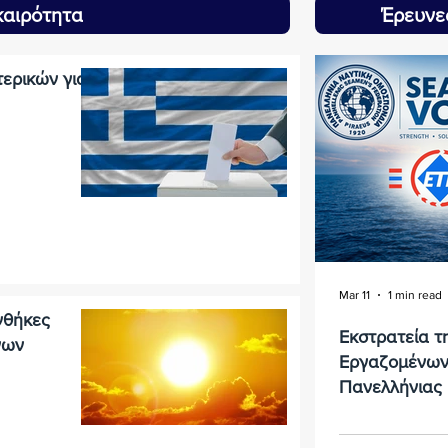
καιρότητα
Έρευνε
ερικών για
Mar 11
1 min read
νθήκες
Εκστρατεία τ
νων
Εργαζομένων 
Πανελλήνιας