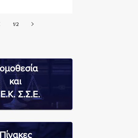
1
/
2
ομοθεσία
και
Ε.Κ. Σ.Σ.Ε.
Πίνακες