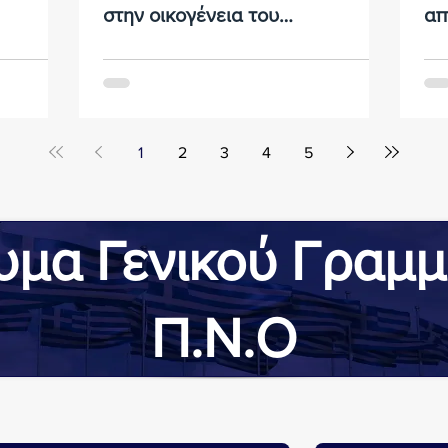
στην οικογένεια του
απ
συναδέλφου Πλοιάρχου Capt.
ΣΤ
Αντώνη Βιδάλη
τω
1
2
3
4
5
μα Γενικού Γραμ
Π.Ν.Ο