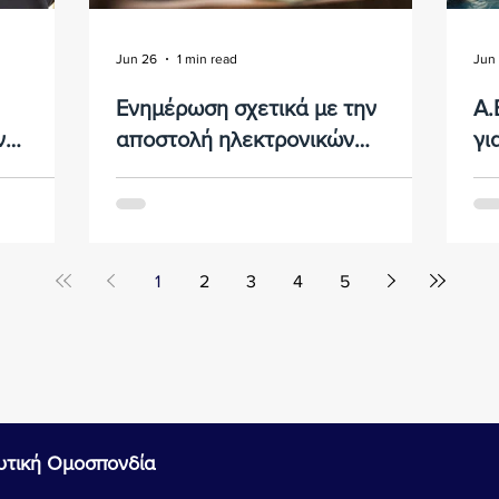
Jun 26
1 min read
Jun
Ενημέρωση σχετικά με την
Α.
ν
αποστολή ηλεκτρονικών
γι
μηνυμάτων προς ωφελούμενους
Εκ
 - 2027.
… των πράξεων «Προγράμματα
… μ
κού….
ναυτικούς….
Κατάρτισης Ανέργων Ναυτικών και
Ορ
Παροχή Επαγγελματικής Πιστοποίησης.
αντ
20
1
2
3
4
5
υτική Ομοσπονδία