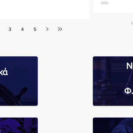
3
4
5
Ν
κά
Φ.
η