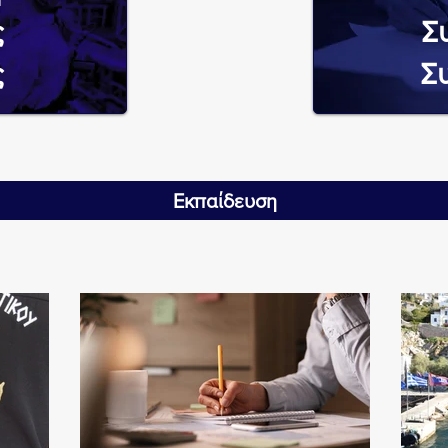
ς
Σ
ς
Σ
Εκπαίδευση