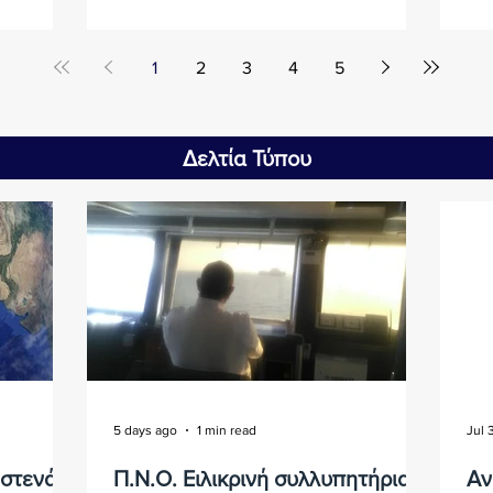
1
2
3
4
5
Δελτία Τύπου
5 days ago
1 min read
Jul 
 στενά
Π.Ν.Ο. Ειλικρινή συλλυπητήρια
Αν