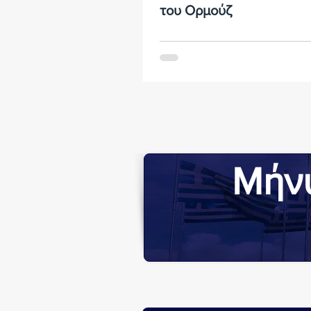
του Ορμούζ
Μήνυ