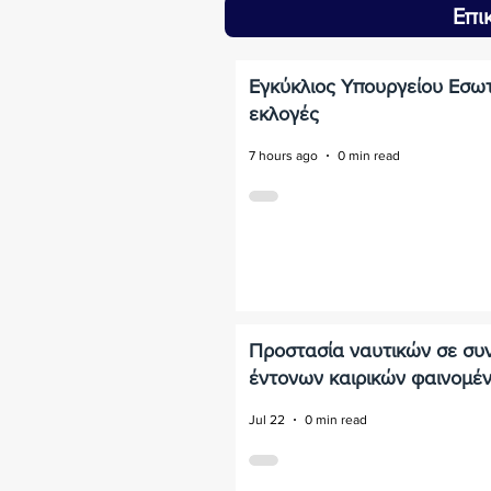
Επι
Εγκύκλιος Υπουργείου Εσωτ
εκλογές
7 hours ago
0 min read
Προστασία ναυτικών σε συ
έντονων καιρικών φαινομέ
Jul 22
0 min read