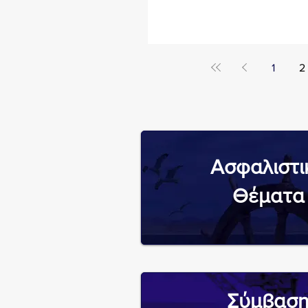
1
2
Ασφαλιστι
​Θέματα
Σύμβασ