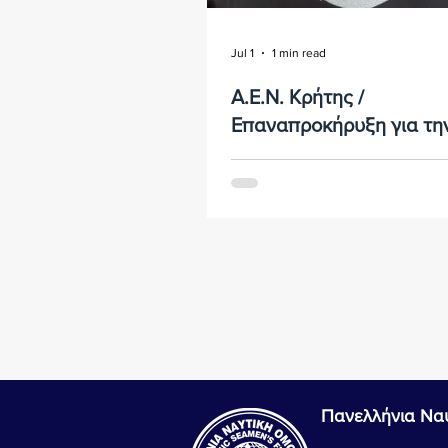
Jul 1
1 min read
Α.Ε.Ν. Κρήτης /
Επαναπροκήρυξη για τη
πρόσληψη Έκτακτου
… για το Ακαδημαϊκό έτος 2026
Εκπαιδευτικού Προσωπι
Πανελλήνια Να