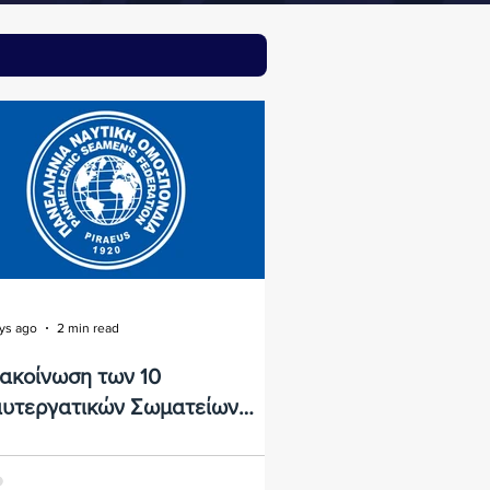
ys ago
2 min read
ακοίνωση των 10
υτεργατικών Σωματείων
λών της Διοίκησης της Π.Ν.Ο.