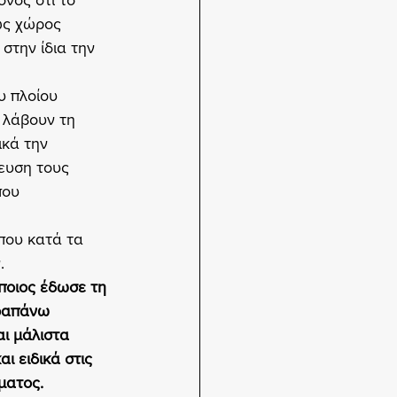
νός ότι το 
ως χώρος 
στην ίδια την 
υ πλοίου 
 λάβουν τη 
κά την 
ευση τους 
ου 
ου κατά τα 
.
ποιος έδωσε τη 
αραπάνω 
ι μάλιστα 
ι ειδικά στις 
ματος.