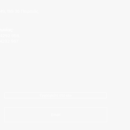
49, 185 36 Πειραιάς
ωνίας:
 4292 959
,
 4292 967
Εγγραφείτε στο site