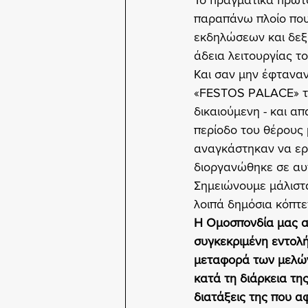
Το πραγματικά πρωτο
παραπάνω πλοίο που 
εκδηλώσεων και δεξι
άδεια λειτουργίας του
Και σαν μην έφταναν
«FESTOS PALACE» της
δικαιούμενη - και α
περίοδο του θέρους 
αναγκάστηκαν να ε
διοργανώθηκε σε αυ
Σημειώνουμε μάλιστ
λοιπά δημόσια κόπτε
H Ομοσπονδία μας απ
συγκεκριμένη εντολή
μεταφορά των μελών 
κατά τη διάρκεια τη
διατάξεις της που 