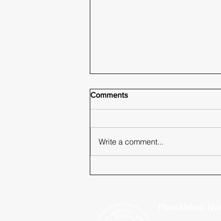
Comments
Write a comment...
Π.Ν.Ο. Φωνάζει ο κλέφτης να
φοβηθεί ο νοικοκύρης!
Πανελλήνια Να