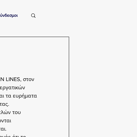
ύνδεσμοι
 LINES, στον 
εργατικών 
ι τα ευρήματα 
τας.
ελών του 
νται 
αι.