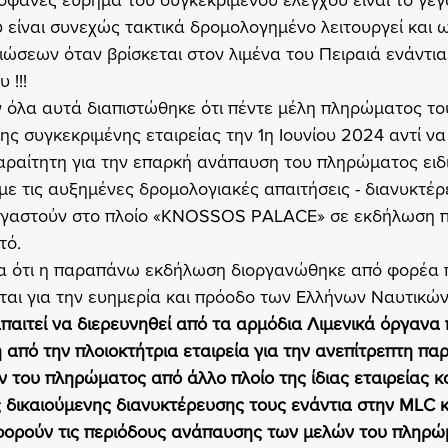
φανές εύρημα του συγκεκριμένου ελέγχου είναι το γεγο
είναι συνεχώς τακτικά δρομολογημένο λειτουργεί και 
ώσεων όταν βρίσκεται στον λιμένα του Πειραιά ενάντια 
 !!!
 όλα αυτά διαπιστώθηκε ότι πέντε μέλη πληρώματος το
 συγκεκριμένης εταιρείας την 1η Ιουνίου 2024 αντί να
παραίτητη για την επαρκή ανάπαυση του πληρώματος ειδι
με τις αυξημένες δρομολογιακές απαιτήσεις - διανυκτέρ
ργαστούν στο πλοίο «KNOSSOS PALACE» σε εκδήλωση π
τό.
α ότι η παραπάνω εκδήλωση διοργανώθηκε από φορέα π
ται για την ευημερία και πρόοδο των Ελλήνων Ναυτικών
αιτεί να διερευνηθεί από τα αρμόδια Λιμενικά όργανα 
 από την πλοιοκτήτρια εταιρεία για την ανεπίτρεπτη π
του πληρώματος από άλλο πλοίο της ίδιας εταιρείας κα
ς δικαιούμενης διανυκτέρευσης τους ενάντια στην MLC κα
αφορούν τις περιόδους ανάπαυσης των μελών του πληρώ